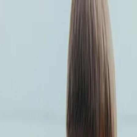
Startseite
Einkaufen & Gutes tun
Geld spenden
Tierfutter spenden
Vereine
Euer Beitrag
Verein registrieren
Erinnerungsfunktion
Gooding empfehlen
So funktioniert es
Fragen und Antworten
Feedback geben
18.356 Vereine |
22,6 Mio € gesammelt
22.639.659 € gesammelt
Startseite
Einkaufen & Gutes tun
Geld spenden
Tierfutter spenden
Vereine
Euer B