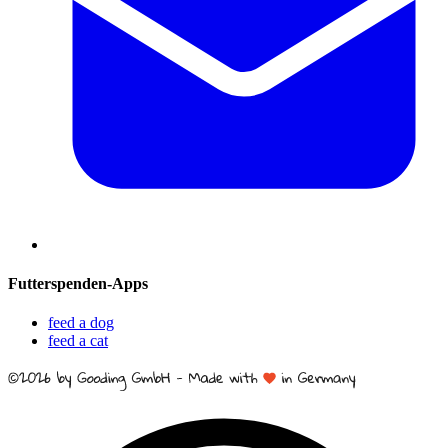
Futterspenden-Apps
feed a dog
feed a cat