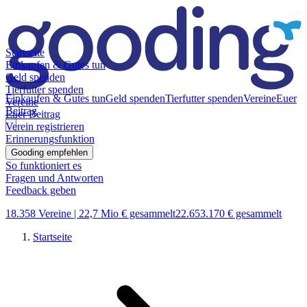
Startseite
Einkaufen & Gutes tun
Geld spenden
Tierfutter spenden
Einkaufen & Gutes tun
Geld spenden
Tierfutter spenden
Vereine
Euer
Vereine
Beitrag
Euer Beitrag
Verein registrieren
Erinnerungsfunktion
Gooding empfehlen
So funktioniert es
Fragen und Antworten
Feedback geben
18.358 Vereine |
22,7 Mio € gesammelt
22.653.170 € gesammelt
Startseite