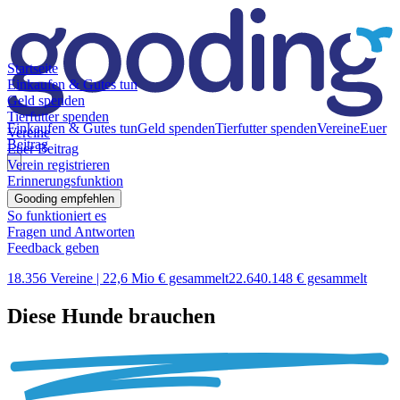
Startseite
Einkaufen & Gutes tun
Geld spenden
Tierfutter spenden
Einkaufen & Gutes tun
Geld spenden
Tierfutter spenden
Vereine
Euer
Vereine
Beitrag
Euer Beitrag
Verein registrieren
Erinnerungsfunktion
Gooding empfehlen
So funktioniert es
Fragen und Antworten
Feedback geben
18.356 Vereine |
22,6 Mio € gesammelt
22.640.148 € gesammelt
Diese Hunde brauchen