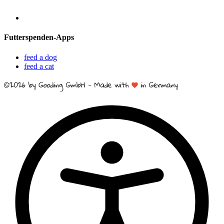
Futterspenden-Apps
feed a dog
feed a cat