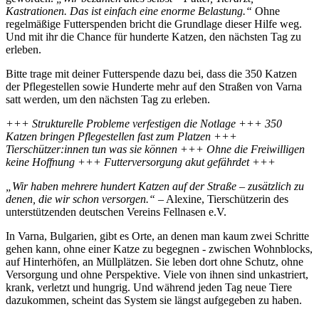
Kastrationen. Das ist einfach eine enorme Belastung.“
Ohne
regelmäßige Futterspenden bricht die Grundlage dieser Hilfe weg.
Und mit ihr die Chance für hunderte Katzen, den nächsten Tag zu
erleben.
Bitte trage mit deiner Futterspende dazu bei, dass die 350 Katzen
der Pflegestellen sowie Hunderte mehr auf den Straßen von Varna
satt werden, um den nächsten Tag zu erleben.
+++ Strukturelle Probleme verfestigen die Notlage +++ 350
Katzen bringen Pflegestellen fast zum Platzen +++
Tierschützer:innen tun was sie können +++ Ohne die Freiwilligen
keine Hoffnung +++ Futterversorgung akut gefährdet +++
„Wir haben mehrere hundert Katzen auf der Straße – zusätzlich zu
denen, die wir schon versorgen.“
– Alexine, Tierschützerin des
unterstützenden deutschen Vereins Fellnasen e.V.
In Varna, Bulgarien, gibt es Orte, an denen man kaum zwei Schritte
gehen kann, ohne einer Katze zu begegnen - zwischen Wohnblocks,
auf Hinterhöfen, an Müllplätzen. Sie leben dort ohne Schutz, ohne
Versorgung und ohne Perspektive. Viele von ihnen sind unkastriert,
krank, verletzt und hungrig. Und während jeden Tag neue Tiere
dazukommen, scheint das System sie längst aufgegeben zu haben.