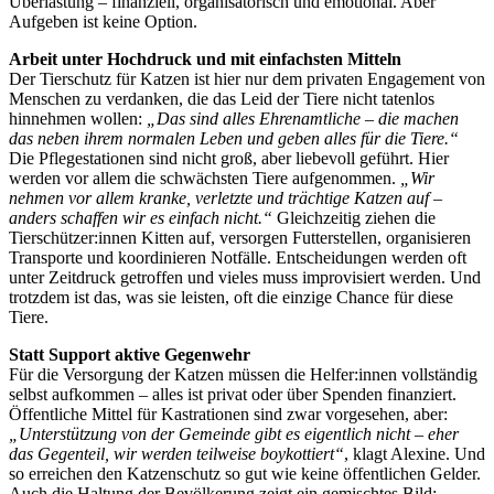
Überlastung – finanziell, organisatorisch und emotional. Aber
Aufgeben ist keine Option.
Arbeit unter Hochdruck und mit einfachsten Mitteln
Der Tierschutz für Katzen ist hier nur dem privaten Engagement von
Menschen zu verdanken, die das Leid der Tiere nicht tatenlos
hinnehmen wollen:
„Das sind alles Ehrenamtliche – die machen
das neben ihrem normalen Leben und geben alles für die Tiere.“
Die Pflegestationen sind nicht groß, aber liebevoll geführt. Hier
werden vor allem die schwächsten Tiere aufgenommen.
„Wir
nehmen vor allem kranke, verletzte und trächtige Katzen auf –
anders schaffen wir es einfach nicht.“
Gleichzeitig ziehen die
Tierschützer:innen Kitten auf, versorgen Futterstellen, organisieren
Transporte und koordinieren Notfälle. Entscheidungen werden oft
unter Zeitdruck getroffen und vieles muss improvisiert werden. Und
trotzdem ist das, was sie leisten, oft die einzige Chance für diese
Tiere.
Statt Support aktive Gegenwehr
Für die Versorgung der Katzen müssen die Helfer:innen vollständig
selbst aufkommen – alles ist privat oder über Spenden finanziert.
Öffentliche Mittel für Kastrationen sind zwar vorgesehen, aber:
„Unterstützung von der Gemeinde gibt es eigentlich nicht – eher
das Gegenteil, wir werden teilweise boykottiert“
, klagt Alexine. Und
so erreichen den Katzenschutz so gut wie keine öffentlichen Gelder.
Auch die Haltung der Bevölkerung zeigt ein gemischtes Bild: