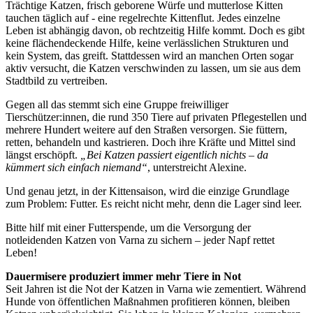
Trächtige Katzen, frisch geborene Würfe und mutterlose Kitten
tauchen täglich auf - eine regelrechte Kittenflut. Jedes einzelne
Leben ist abhängig davon, ob rechtzeitig Hilfe kommt. Doch es gibt
keine flächendeckende Hilfe, keine verlässlichen Strukturen und
kein System, das greift. Stattdessen wird an manchen Orten sogar
aktiv versucht, die Katzen verschwinden zu lassen, um sie aus dem
Stadtbild zu vertreiben.
Gegen all das stemmt sich eine Gruppe freiwilliger
Tierschützer:innen, die rund 350 Tiere auf privaten Pflegestellen und
mehrere Hundert weitere auf den Straßen versorgen. Sie füttern,
retten, behandeln und kastrieren. Doch ihre Kräfte und Mittel sind
längst erschöpft.
„Bei Katzen passiert eigentlich nichts – da
kümmert sich einfach niemand“
, unterstreicht Alexine.
Und genau jetzt, in der Kittensaison, wird die einzige Grundlage
zum Problem: Futter. Es reicht nicht mehr, denn die Lager sind leer.
Bitte hilf mit einer Futterspende, um die Versorgung der
notleidenden Katzen von Varna zu sichern – jeder Napf rettet
Leben!
Dauermisere produziert immer mehr Tiere in Not
Seit Jahren ist die Not der Katzen in Varna wie zementiert. Während
Hunde von öffentlichen Maßnahmen profitieren können, bleiben