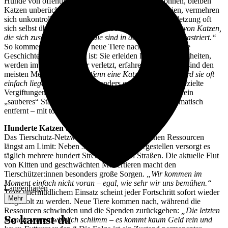
Hunde von öffentlichen Maßnahmen profitieren können, bleiben
Katzen unberücksichtigt. Sie leben in kleinen Kolonien, vermehren
sich unkontrolliert und bleiben bei Krankheit oder Verletzung oft
sich selbst überlassen.
„Es sind überall kleine Gruppen von Katzen,
die sich zusammentun, und die sind in der Regel alle unkastriert.“
So kommen immer wieder neue Tiere nach, deren traurige
Geschichte vorgezeichnet ist: Sie erleiden Infektionskrankheiten,
werden im Straßenverkehr verletzt, erfahren Gewalt und sind den
meisten Menschen egal:
„Wenn eine Katze verletzt ist, wird sie oft
einfach liegen gelassen.“
Besonders erschütternd sind gezielte
Vergiftungen, vor allem in touristischen Gegenden. Um ein
„sauberes“ Stadtbild zu schaffen, werden Katzen systematisch
entfernt – mit tödlichen Konsequenzen.
Hunderte Katzen brauchen Hilfe
Das Tierschutz-Netzwerk von Varna ist mit seinen Ressourcen
längst am Limit: Neben 350 Katzen auf Pflegestellen versorgt es
täglich mehrere hundert Streuner auf den Straßen. Die aktuelle Flut
von Kitten und geschwächten Muttertieren macht den
Tierschützer:innen besonders große Sorgen.
„Wir kommen im
Moment einfach nicht voran – egal, wie sehr wir uns bemühen.“
Langenhagen
Trotz unermüdlichem Einsatz scheint jeder Fortschritt sofort wieder
Mehr
aufgeholt zu werden. Neue Tiere kommen nach, während die
Ressourcen schwinden und die Spenden zurückgehen:
„Die letzten
So kannst du
Monate waren wirklich schlimm – es kommt kaum Geld rein und