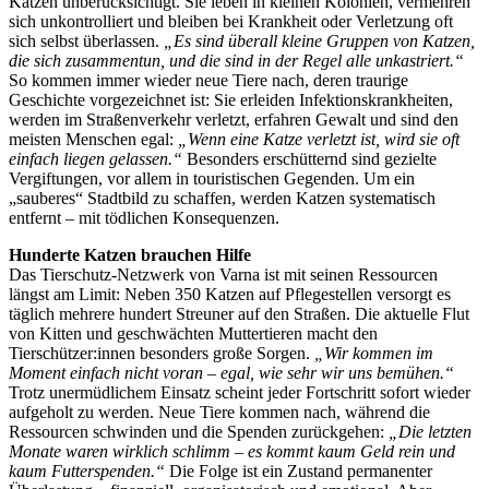
Katzen unberücksichtigt. Sie leben in kleinen Kolonien, vermehren
sich unkontrolliert und bleiben bei Krankheit oder Verletzung oft
sich selbst überlassen.
„Es sind überall kleine Gruppen von Katzen,
die sich zusammentun, und die sind in der Regel alle unkastriert.“
So kommen immer wieder neue Tiere nach, deren traurige
Geschichte vorgezeichnet ist: Sie erleiden Infektionskrankheiten,
werden im Straßenverkehr verletzt, erfahren Gewalt und sind den
meisten Menschen egal:
„Wenn eine Katze verletzt ist, wird sie oft
einfach liegen gelassen.“
Besonders erschütternd sind gezielte
Vergiftungen, vor allem in touristischen Gegenden. Um ein
„sauberes“ Stadtbild zu schaffen, werden Katzen systematisch
entfernt – mit tödlichen Konsequenzen.
Hunderte Katzen brauchen Hilfe
Das Tierschutz-Netzwerk von Varna ist mit seinen Ressourcen
längst am Limit: Neben 350 Katzen auf Pflegestellen versorgt es
täglich mehrere hundert Streuner auf den Straßen. Die aktuelle Flut
von Kitten und geschwächten Muttertieren macht den
Tierschützer:innen besonders große Sorgen.
„Wir kommen im
Moment einfach nicht voran – egal, wie sehr wir uns bemühen.“
Trotz unermüdlichem Einsatz scheint jeder Fortschritt sofort wieder
aufgeholt zu werden. Neue Tiere kommen nach, während die
Ressourcen schwinden und die Spenden zurückgehen:
„Die letzten
Monate waren wirklich schlimm – es kommt kaum Geld rein und
kaum Futterspenden.“
Die Folge ist ein Zustand permanenter