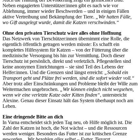
Neben engagierten Unterstützer:innen gibt es nach wie vor
Ablehnung, immer wieder Beschwerden – und in einigen Fällen
aktive Vertreibung und Bekämpfung der Tiere.
„Wir hatten Fälle,
wo Gift ausgelegt wurde, damit die Katzen verschwinden.“
Ohne den privaten Tierschutz wäre alles ohne Hoffnung
Das Netzwerk von Tierschützer:innen übernimmt eine Rolle, die
eigentlich öffentlich getragen werden müsste: Es schafft ein
komplettes Hilfesystem für Katzen – von der Fütterung über die
medizinische Versorgung bis hin zur Vermittlung. Doch dieser
Tierschutz ist persönlich, direkt und verletzlich. Pflegestellen sind
keine anonymen Einrichtungen – sie sind Teil des Lebens der
Helfer:innen. Und die Grenzen sind längst erreicht:
„Sobald ein
Transport geht und Plätze frei werden, sind die sofort wieder voll.“
Aber trotz aller Einschränkungen und Probleme bleibt der Wille zum
Weitermachen ungebrochen.
„Wir können einfach nicht wegsehen,
wenn wir eine verletzte Katze oder Kitten finden“
, unterstreicht
Alexine. Genau dieser Einsatz hält das System überhaupt noch am
Leben.
Eine dringende Bitte an dich
In Varna entscheidet sich jeden Tag neu, ob Hilfe möglich ist. Die
Zahl der Katzen ist hoch, die Not wächst – und die Ressourcen
werden weniger. Besonders das Futter ist zur kritischen Grenze
geworden.
„Wir bezahlen alles selbst – Futter, Tierarzt,