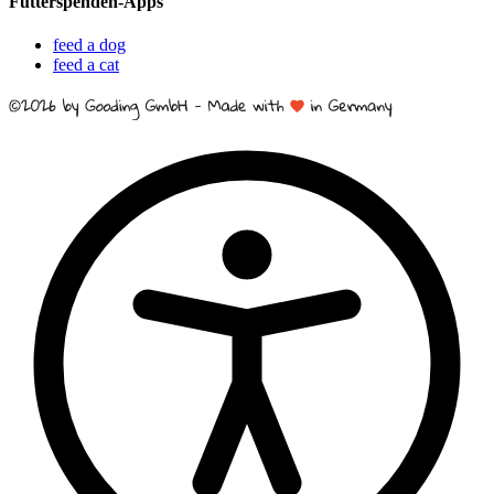
Futterspenden-Apps
feed a dog
feed a cat