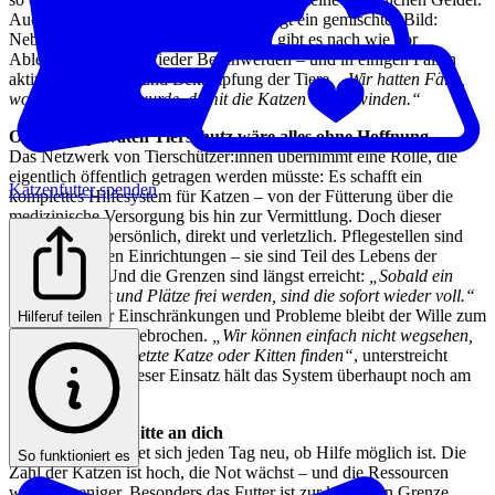
Auch die Haltung der Bevölkerung zeigt ein gemischtes Bild:
Neben engagierten Unterstützer:innen gibt es nach wie vor
Ablehnung, immer wieder Beschwerden – und in einigen Fällen
aktive Vertreibung und Bekämpfung der Tiere.
„Wir hatten Fälle,
wo Gift ausgelegt wurde, damit die Katzen verschwinden.“
Ohne den privaten Tierschutz wäre alles ohne Hoffnung
Das Netzwerk von Tierschützer:innen übernimmt eine Rolle, die
eigentlich öffentlich getragen werden müsste: Es schafft ein
Katzenfutter spenden
komplettes Hilfesystem für Katzen – von der Fütterung über die
medizinische Versorgung bis hin zur Vermittlung. Doch dieser
Tierschutz ist persönlich, direkt und verletzlich. Pflegestellen sind
keine anonymen Einrichtungen – sie sind Teil des Lebens der
Helfer:innen. Und die Grenzen sind längst erreicht:
„Sobald ein
Transport geht und Plätze frei werden, sind die sofort wieder voll.“
Aber trotz aller Einschränkungen und Probleme bleibt der Wille zum
Hilferuf teilen
Weitermachen ungebrochen.
„Wir können einfach nicht wegsehen,
wenn wir eine verletzte Katze oder Kitten finden“
, unterstreicht
Alexine. Genau dieser Einsatz hält das System überhaupt noch am
Leben.
Eine dringende Bitte an dich
In Varna entscheidet sich jeden Tag neu, ob Hilfe möglich ist. Die
So funktioniert es
Zahl der Katzen ist hoch, die Not wächst – und die Ressourcen
werden weniger. Besonders das Futter ist zur kritischen Grenze