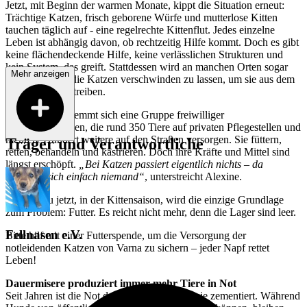
Jetzt, mit Beginn der warmen Monate, kippt die Situation erneut:
Trächtige Katzen, frisch geborene Würfe und mutterlose Kitten
tauchen täglich auf - eine regelrechte Kittenflut. Jedes einzelne
Leben ist abhängig davon, ob rechtzeitig Hilfe kommt. Doch es gibt
keine flächendeckende Hilfe, keine verlässlichen Strukturen und
kein System, das greift. Stattdessen wird an manchen Orten sogar
Mehr anzeigen
aktiv versucht, die Katzen verschwinden zu lassen, um sie aus dem
Stadtbild zu vertreiben.
Gegen all das stemmt sich eine Gruppe freiwilliger
Tierschützer:innen, die rund 350 Tiere auf privaten Pflegestellen und
mehrere Hundert weitere auf den Straßen versorgen. Sie füttern,
Träger und Verantwortliche
retten, behandeln und kastrieren. Doch ihre Kräfte und Mittel sind
längst erschöpft.
„Bei Katzen passiert eigentlich nichts – da
kümmert sich einfach niemand“
, unterstreicht Alexine.
Und genau jetzt, in der Kittensaison, wird die einzige Grundlage
zum Problem: Futter. Es reicht nicht mehr, denn die Lager sind leer.
Fellnasen e.V.
Bitte hilf mit einer Futterspende, um die Versorgung der
notleidenden Katzen von Varna zu sichern – jeder Napf rettet
Leben!
Dauermisere produziert immer mehr Tiere in Not
Seit Jahren ist die Not der Katzen in Varna wie zementiert. Während