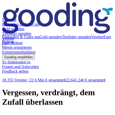
Startseite
Einkaufen & Gutes tun
Geld spenden
Tierfutter spenden
Einkaufen & Gutes tun
Geld spenden
Tierfutter spenden
Vereine
Euer
Vereine
Beitrag
Euer Beitrag
Verein registrieren
Erinnerungsfunktion
Gooding empfehlen
So funktioniert es
Fragen und Antworten
Feedback geben
18.355 Vereine |
22,6 Mio € gesammelt
22.641.240 € gesammelt
Vergessen, verdrängt, dem
Zufall überlassen