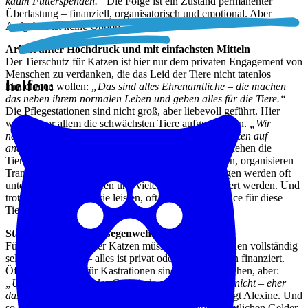
kaum Futterspenden.“
Die Folge ist ein Zustand permanenter
Überlastung – finanziell, organisatorisch und emotional. Aber
Aufgeben ist keine Option.
Arbeit unter Hochdruck und mit einfachsten Mitteln
Der Tierschutz für Katzen ist hier nur dem privaten Engagement von
Menschen zu verdanken, die das Leid der Tiere nicht tatenlos
helfen
:
hinnehmen wollen:
„Das sind alles Ehrenamtliche – die machen
das neben ihrem normalen Leben und geben alles für die Tiere.“
Die Pflegestationen sind nicht groß, aber liebevoll geführt. Hier
werden vor allem die schwächsten Tiere aufgenommen.
„Wir
nehmen vor allem kranke, verletzte und trächtige Katzen auf –
anders schaffen wir es einfach nicht.“
Gleichzeitig ziehen die
Tierschützer:innen Kitten auf, versorgen Futterstellen, organisieren
Transporte und koordinieren Notfälle. Entscheidungen werden oft
unter Zeitdruck getroffen und vieles muss improvisiert werden. Und
trotzdem ist das, was sie leisten, oft die einzige Chance für diese
Tiere.
Statt Support aktive Gegenwehr
Für die Versorgung der Katzen müssen die Helfer:innen vollständig
selbst aufkommen – alles ist privat oder über Spenden finanziert.
Öffentliche Mittel für Kastrationen sind zwar vorgesehen, aber:
„Unterstützung von der Gemeinde gibt es eigentlich nicht – eher
das Gegenteil, wir werden teilweise boykottiert“
, klagt Alexine. Und
so erreichen den Katzenschutz so gut wie keine öffentlichen Gelder.