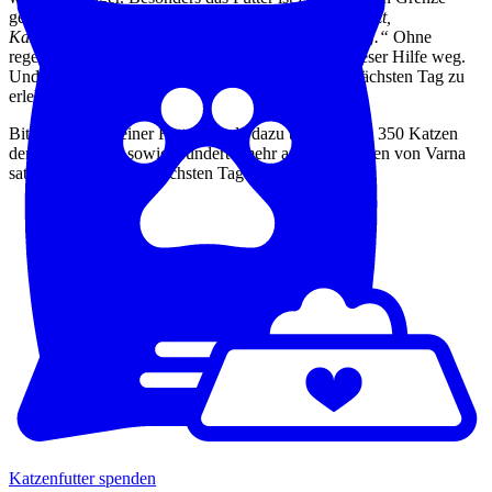
geworden.
„Wir bezahlen alles selbst – Futter, Tierarzt,
Kastrationen. Das ist einfach eine enorme Belastung.“
Ohne
regelmäßige Futterspenden bricht die Grundlage dieser Hilfe weg.
Und mit ihr die Chance für hunderte Katzen, den nächsten Tag zu
erleben.
Bitte trage mit deiner Futterspende dazu bei, dass die 350 Katzen
der Pflegestellen sowie Hunderte mehr auf den Straßen von Varna
satt werden, um den nächsten Tag zu erleben.
Katzenfutter spenden