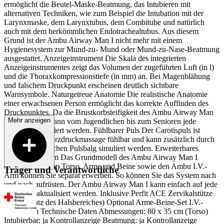
ermöglicht die Beutel-Maske-Beatmung, das Intubieren mit
alternativen Techniken, wie zum Beispiel die Intubation mit der
Larynxmaske, dem Larynxtubus, dem Combitube und natürlich
auch mit dem herkömmlichen Endotrachealtubus. Aus diesem
Grund ist der Ambu Airway Man I nicht mehr mit einem
Hygienesystem zur Mund-zu- Mund oder Mund-zu-Nase-Beatmung
ausgestattet. Anzeigeinstrument Die Skala des integrierten
Anzeigeinstrumentes zeigt das Volumen der zugeführten Luft (in l)
und die Thoraxkompressionstiefe (in mm) an. Bei Magenblähung
und falschem Druckpunkt erscheinen deutlich sichtbare
Warnsymbole. Naturgetreue Anatomie Die realistische Anatomie
einer erwachsenen Person ermöglicht das korrekte Auffinden des
Druckpunktes. Da die Brustkorbsteifigkeit des Ambu Airway Man
Mehr anzeigen
verstellbar ist, kann vom Jugendlichen bis zum Senioren jede
Anatomie simuliert werden. Fühlbarer Puls Der Carotispuls ist
während der Herzdruckmassage fühlbar und kann zusätzlich durch
einen mechanischen Pulsbalg simuliert werden. Erweiterbares
Baukastensystem Das Grundmodell des Ambu Airway Man I
besteht aus einem Torso. Arme und Beine sowie den Ambu I.V.-
Träger und Verantwortliche
Arm können Sie separat erwerben. So können Sie das System nach
und nach aufrüsten. Der Ambu Airway Man I kann einfach auf jede
Richtlinie aktualisiert werden. Inklusive Perfit ACE Zervikalstütze
(zum Schutz des Halsbereiches) Optional Arme-Beine-Set I.V.-
Trainerarm Technische Daten Abmessungen: 80 x 35 cm (Torso)
Intubierbar: ja Kontrollanzeige Beatmung: ja Kontrollanzeige