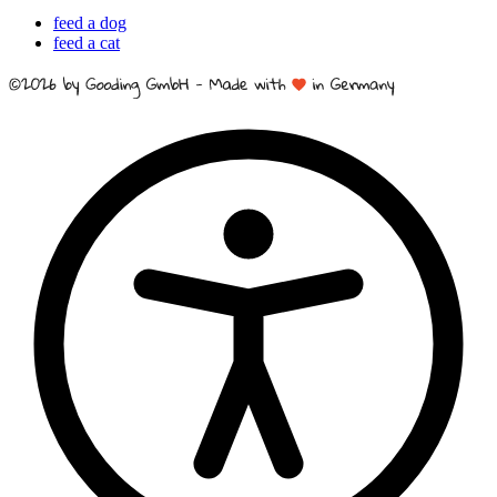
feed a dog
feed a cat