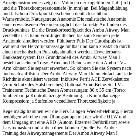
Anzeigeinstrumentes zeigt das Volumen der zugeführten Luft (in l)
und die Thoraxkompressionstiefe (in mm) an. Bei Magenblähung
und falschem Druckpunkt erscheinen deutlich sichtbare
Warnsymbole. Naturgetreue Anatomie Die realistische Anatomie
einer erwachsenen Person ermöglicht das korrekte Auffinden des
Druckpunktes. Da die Brustkorbsteifigkeit des Ambu Airway Man
verstellbar ist, kann vom Jugendlichen bis zum Senioren jede
Anatomie simuliert werden. Fühlbarer Puls Der Carotispuls ist
während der Herzdruckmassage fühlbar und kann zusätzlich durch
einen mechanischen Pulsbalg simuliert werden. Erweiterbares
Baukastensystem Das Grundmodell des Ambu Airway Man I
besteht aus einem Torso. Arme und Beine sowie den Ambu I.V.-
Arm können Sie separat erwerben. So können Sie das System nach
und nach aufrüsten. Der Ambu Airway Man I kann einfach auf jede
Richtlinie aktualisiert werden. Inklusive Perfit ACE Zervikalstütze
(zum Schutz des Halsbereiches) Optional Arme-Beine-Set I.V.-
Trainerarm Technische Daten Abmessungen: 80 x 35 cm (Torso)
Intubierbar: ja Kontrollanzeige Beatmung: ja Kontrollanzeige
Kompression: ja Stufenlos verstellbare Thoraxsteifigkeit: ja
Regelmäßig traininen wir die Herz-Lungen-Wiederbelebung. Hierzu
benötigen wir eine neue Übungspuppe mit der wir die HLW und
dem Umgang mit eine AED (Autom. Externer Defibrillator) sowie
Larynxmasken und -tuben üben können. Quelle: Fa. Ambu:
Training des Airwaymanagements Der Ambu Airway Man I