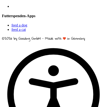
Futterspenden-Apps
feed a dog
feed a cat