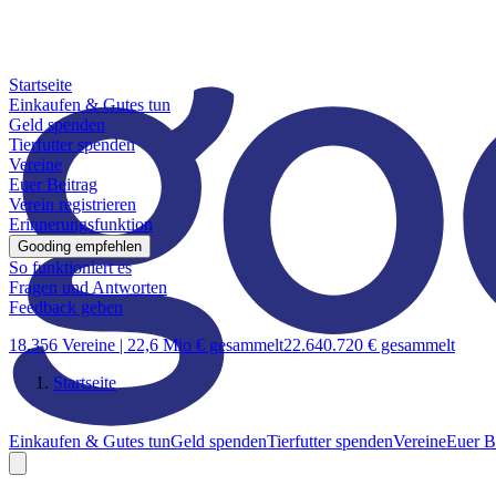
Startseite
Einkaufen & Gutes tun
Geld spenden
Tierfutter spenden
Vereine
Euer Beitrag
Verein registrieren
Erinnerungsfunktion
Gooding empfehlen
So funktioniert es
Fragen und Antworten
Feedback geben
18.356 Vereine |
22,6 Mio € gesammelt
22.640.720 € gesammelt
Startseite
Einkaufen & Gutes tun
Geld spenden
Tierfutter spenden
Vereine
Euer B