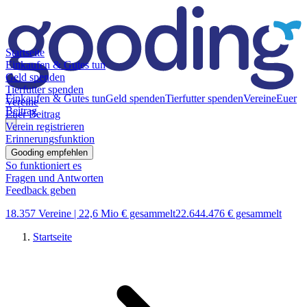
Startseite
Einkaufen & Gutes tun
Geld spenden
Tierfutter spenden
Einkaufen & Gutes tun
Geld spenden
Tierfutter spenden
Vereine
Euer
Vereine
Beitrag
Euer Beitrag
Verein registrieren
Erinnerungsfunktion
Gooding empfehlen
So funktioniert es
Fragen und Antworten
Feedback geben
18.357 Vereine |
22,6 Mio € gesammelt
22.644.476 € gesammelt
Startseite