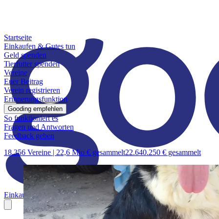
Startseite
Einkaufen & Gutes tun
Geld spenden
Tierfutter spenden
Vereine
Euer Beitrag
Verein registrieren
Erinnerungsfunktion
Gooding empfehlen
So funktioniert es
Fragen und Antworten
Feedback geben
18.356 Vereine |
22,6 Mio € gesammelt
22.640.250 € gesammelt
Einkaufen & Gutes tun
Geld spenden
Tierfutter spenden
Vereine
Euer B