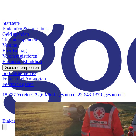
Startseite
Einkaufen & Gutes tun
Geld spenden
Tierfutter spenden
Vereine
Euer Beitrag
Verein registrieren
Erinnerungsfunktion
Gooding empfehlen
So funktioniert es
Fragen und Antworten
Feedback geben
18.357 Vereine |
22,6 Mio € gesammelt
22.643.137 € gesammelt
Einkaufen & Gutes tun
Geld spenden
Tierfutter spenden
Vereine
Euer B