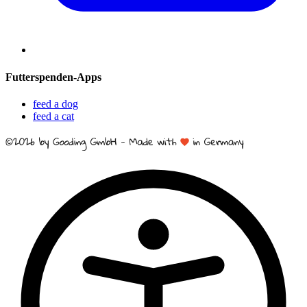
Futterspenden-Apps
feed a dog
feed a cat