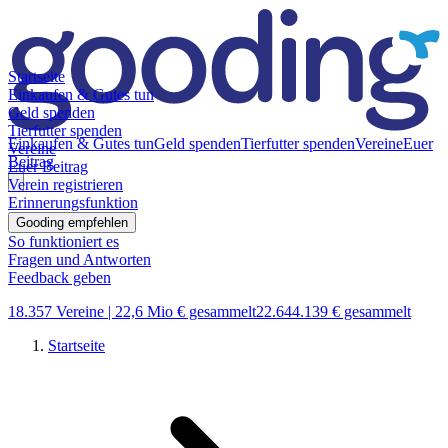
Startseite
Einkaufen & Gutes tun
Geld spenden
Tierfutter spenden
Einkaufen & Gutes tun
Geld spenden
Tierfutter spenden
Vereine
Euer
Vereine
Beitrag
Euer Beitrag
Verein registrieren
Erinnerungsfunktion
Gooding empfehlen
So funktioniert es
Fragen und Antworten
Feedback geben
18.357 Vereine |
22,6 Mio € gesammelt
22.644.139 € gesammelt
Startseite