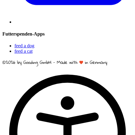
Futterspenden-Apps
feed a dog
feed a cat