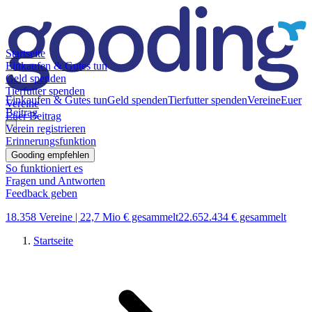
Startseite
Einkaufen & Gutes tun
Geld spenden
Tierfutter spenden
Einkaufen & Gutes tun
Geld spenden
Tierfutter spenden
Vereine
Euer
Vereine
Beitrag
Euer Beitrag
Verein registrieren
Erinnerungsfunktion
Gooding empfehlen
So funktioniert es
Fragen und Antworten
Feedback geben
18.358 Vereine |
22,7 Mio € gesammelt
22.652.434 € gesammelt
Startseite