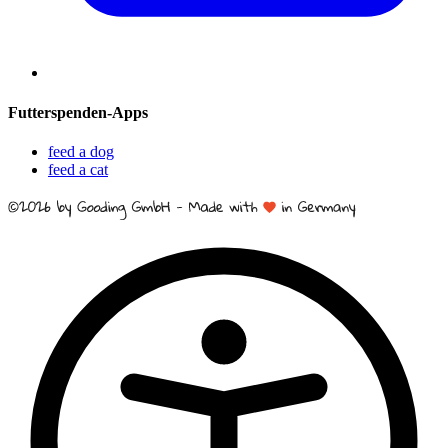
Futterspenden-Apps
feed a dog
feed a cat