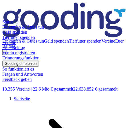
Startseite
Einkaufen & Gutes tun
Geld spenden
Tierfutter spenden
Einkaufen & Gutes tun
Geld spenden
Tierfutter spenden
Vereine
Euer
Vereine
Beitrag
Euer Beitrag
Verein registrieren
Erinnerungsfunktion
Gooding empfehlen
So funktioniert es
Fragen und Antworten
Feedback geben
18.355 Vereine |
22,6 Mio € gesammelt
22.638.852 € gesammelt
Startseite