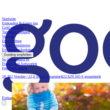
Startseite
Einkaufen & Gutes tun
Geld spenden
Tierfutter spenden
Vereine
Euer Beitrag
Verein registrieren
Erinnerungsfunktion
Gooding empfehlen
So funktioniert es
Fragen und Antworten
Feedback geben
18.352 Vereine |
22,6 Mio € gesammelt
22.629.345 € gesammelt
Einkaufen & Gutes tun
Geld spenden
Tierfutter spenden
Vereine
Euer B