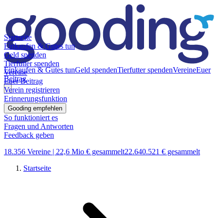
Startseite
Einkaufen & Gutes tun
Geld spenden
Tierfutter spenden
Einkaufen & Gutes tun
Geld spenden
Tierfutter spenden
Vereine
Euer
Vereine
Beitrag
Euer Beitrag
Verein registrieren
Erinnerungsfunktion
Gooding empfehlen
So funktioniert es
Fragen und Antworten
Feedback geben
18.356 Vereine |
22,6 Mio € gesammelt
22.640.521 € gesammelt
Startseite