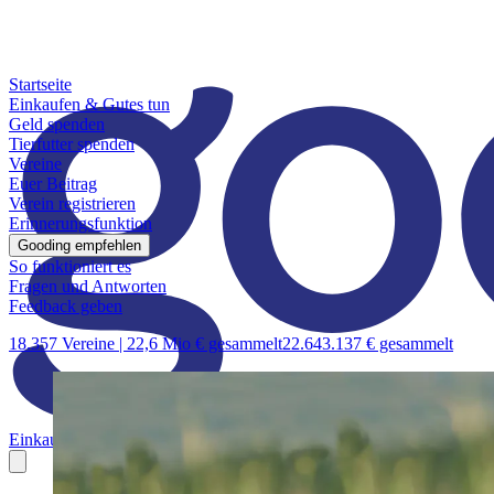
Startseite
Einkaufen & Gutes tun
Geld spenden
Tierfutter spenden
Vereine
Euer Beitrag
Verein registrieren
Erinnerungsfunktion
Gooding empfehlen
So funktioniert es
Fragen und Antworten
Feedback geben
18.357 Vereine |
22,6 Mio € gesammelt
22.643.137 € gesammelt
Einkaufen & Gutes tun
Geld spenden
Tierfutter spenden
Vereine
Euer B