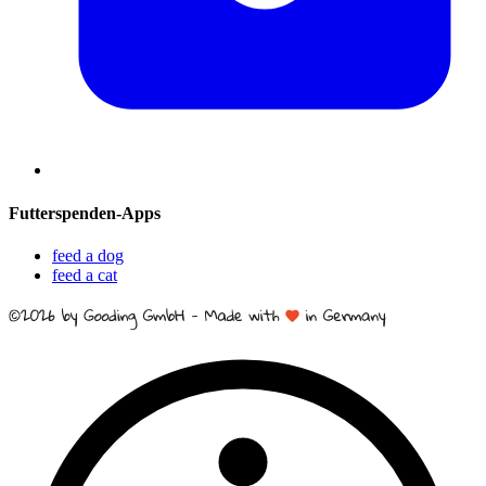
Futterspenden-Apps
feed a dog
feed a cat