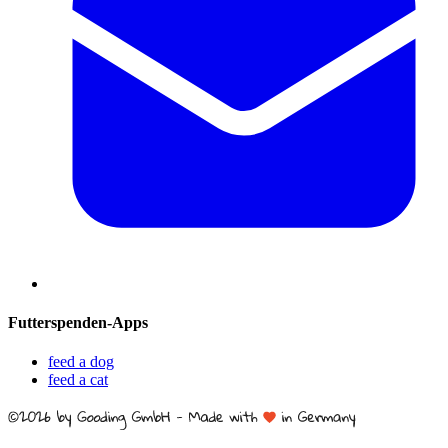
Futterspenden-Apps
feed a dog
feed a cat