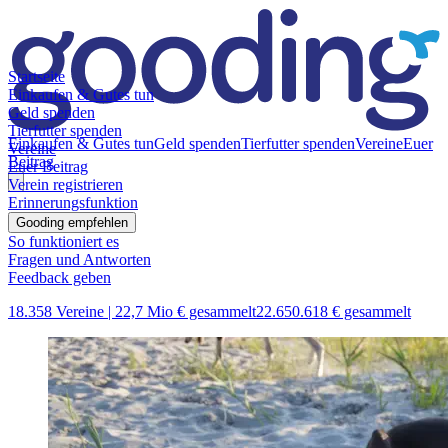
Startseite
Einkaufen & Gutes tun
Geld spenden
Tierfutter spenden
Einkaufen & Gutes tun
Geld spenden
Tierfutter spenden
Vereine
Euer
Vereine
Beitrag
Euer Beitrag
Verein registrieren
Erinnerungsfunktion
Gooding empfehlen
So funktioniert es
Fragen und Antworten
Feedback geben
18.358 Vereine |
22,7 Mio € gesammelt
22.650.618 € gesammelt