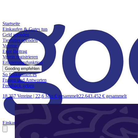
Startseite
Einkaufen & Gutes tun
Geld spenden
Tierfutter spenden
Vereine
Euer Beitrag
Verein registrieren
Erinnerungsfunktion
Gooding empfehlen
So funktioniert es
Fragen und Antworten
Feedback geben
18.357 Vereine |
22,6 Mio € gesammelt
22.643.452 € gesammelt
Einkaufen & Gutes tun
Geld spenden
Tierfutter spenden
Vereine
Euer B