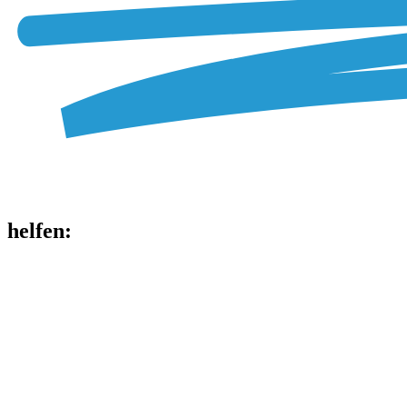
helfen
: