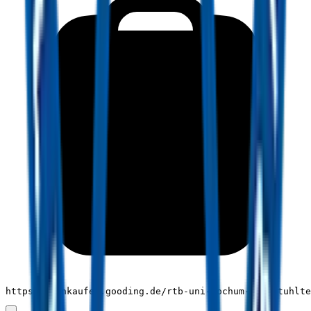
https://einkaufen.gooding.de/rtb-uni-bochum-rollstuhlte