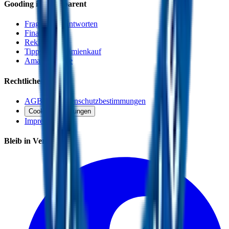
Gooding ist transparent
Fragen und Antworten
Finanzierung
Reklamation
Tipps zum Prämienkauf
Amazon Smile
Rechtliches
AGB und Datenschutzbestimmungen
Cookie Einstellungen
Impressum
Bleib in Verbindung