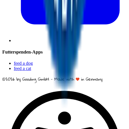
Futterspenden-Apps
feed a dog
feed a cat