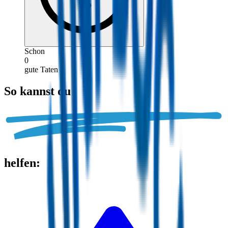
Schon
0
gute Taten
So kannst du
helfen
: