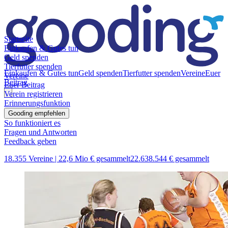
Startseite
Einkaufen & Gutes tun
Geld spenden
Tierfutter spenden
Einkaufen & Gutes tun
Geld spenden
Tierfutter spenden
Vereine
Euer
Vereine
Beitrag
Euer Beitrag
Verein registrieren
Erinnerungsfunktion
Gooding empfehlen
So funktioniert es
Fragen und Antworten
Feedback geben
18.355 Vereine |
22,6 Mio € gesammelt
22.638.544 € gesammelt