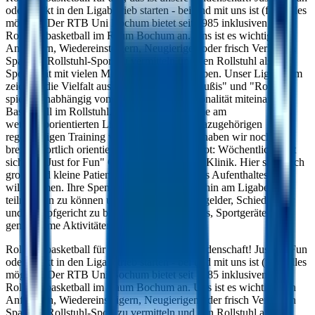
oder direkt in den Ligabetrieb starten - bei und mit uns ist (fast) alles
möglich. Der RTB Uni Bochum bietet seit 1985 inklusiven
Rollstuhlbasketball im Raum Bochum an. Uns ist es wichtig auch
Anfängern, Wiedereinsteigern, Neugierigen oder frisch Verletzten
Spaß am Rollstuhl-Sport zu vermitteln und den Rollstuhl als ein
Sportgerät mit vielen Mögölichkeiten zu erleben. Unser Liga-Team
zeichnet die Vielfalt aus: Frauen, Männer, "Fußis" und "Rollis"
spielen unabhängig vom Alter oder der Nationalität miteinander
Basketball im Rollstuhl. Neben der Teilnahme am
wettkamporientierten Ligabetrieb und dem dazugehörigen
regelmäßigen Training von Drills und Skills haben wir noch eine
breitensportlich orientierte Gruppe im Angebot: Wöchentlich trifft
sich die "Just for Fun" Gruppe in einer Reha Klinik. Hier sind auch
große und kleine Patienten für die Dauer ihres Aufenthaltes
willkommen. Ihre Spenden helfen uns weiterhin am Ligabetrieb
teilnehmen zu können und Kosten für Meldegelder, Schiedrichter
und Kampfgericht zu bestreiten, sowie Trikots, Sportgeräte und
gemeinsame Aktivitäten zu finanzieren.
Rollstuhlbasketball für alle, das ist unsere Leidenschaft! Just for Fun
oder direkt in den Ligabetrieb starten - bei und mit uns ist (fast) alles
möglich. Der RTB Uni Bochum bietet seit 1985 inklusiven
Rollstuhlbasketball im Raum Bochum an. Uns ist es wichtig auch
Anfängern, Wiedereinsteigern, Neugierigen oder frisch Verletzten
Spaß am Rollstuhl-Sport zu vermitteln und den Rollstuhl als ein