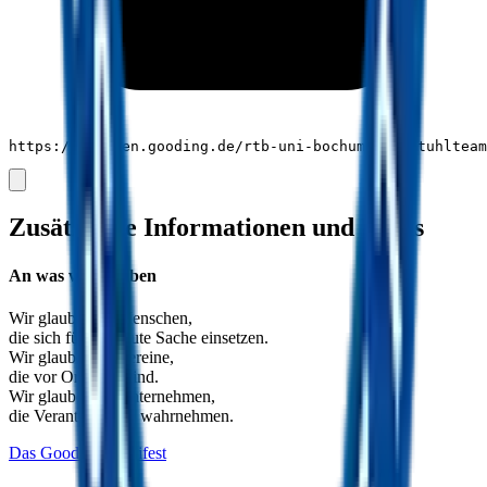
https://spenden.gooding.de/rtb-uni-bochum-rollstuhltea
Zusätzliche Informationen und Links
An was wir glauben
Wir glauben an
Menschen
,
die sich für eine gute Sache einsetzen.
Wir glauben an
Vereine
,
die vor Ort aktiv sind.
Wir glauben an
Unternehmen
,
die Verantwortung wahrnehmen.
Das Gooding-Manifest