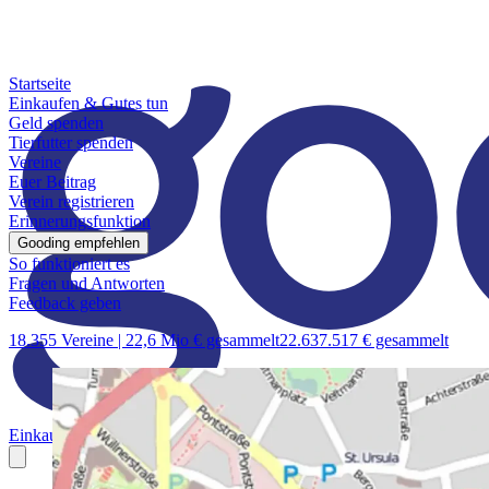
Startseite
Einkaufen & Gutes tun
Geld spenden
Tierfutter spenden
Vereine
Euer Beitrag
Verein registrieren
Erinnerungsfunktion
Gooding empfehlen
So funktioniert es
Fragen und Antworten
Feedback geben
18.355 Vereine |
22,6 Mio € gesammelt
22.637.517 € gesammelt
Einkaufen & Gutes tun
Geld spenden
Tierfutter spenden
Vereine
Euer B