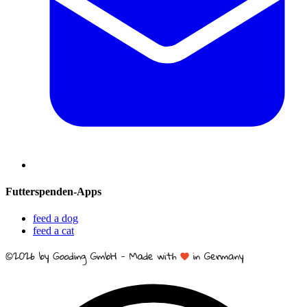
Futterspenden-Apps
feed a dog
feed a cat