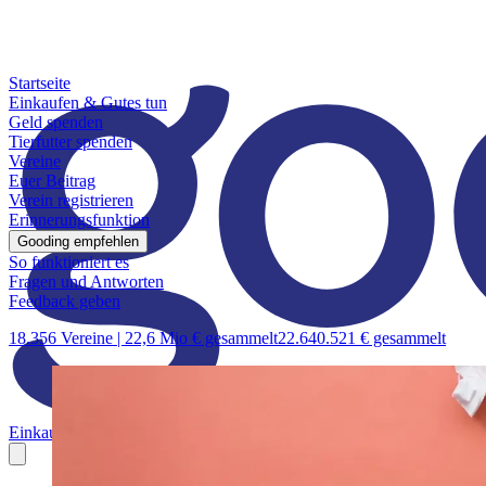
Startseite
Einkaufen & Gutes tun
Geld spenden
Tierfutter spenden
Vereine
Euer Beitrag
Verein registrieren
Erinnerungsfunktion
Gooding empfehlen
So funktioniert es
Fragen und Antworten
Feedback geben
18.356 Vereine |
22,6 Mio € gesammelt
22.640.521 € gesammelt
Einkaufen & Gutes tun
Geld spenden
Tierfutter spenden
Vereine
Euer B