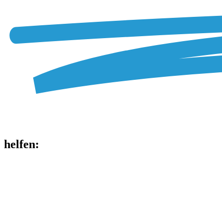
helfen
: