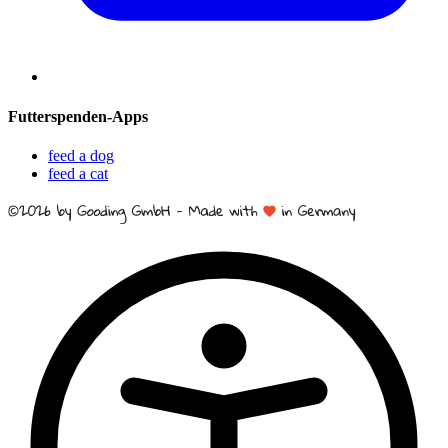
Futterspenden-Apps
feed a dog
feed a cat