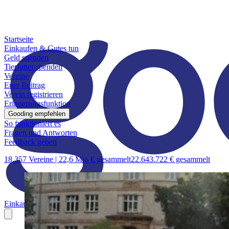
Startseite
Einkaufen & Gutes tun
Geld spenden
Tierfutter spenden
Vereine
Euer Beitrag
Verein registrieren
Erinnerungsfunktion
Gooding empfehlen
So funktioniert es
Fragen und Antworten
Feedback geben
18.357 Vereine |
22,6 Mio € gesammelt
22.643.722 € gesammelt
Einkaufen & Gutes tun
Geld spenden
Tierfutter spenden
Vereine
Euer B