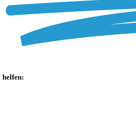
helfen
: