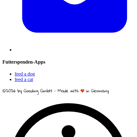
Futterspenden-Apps
feed a dog
feed a cat