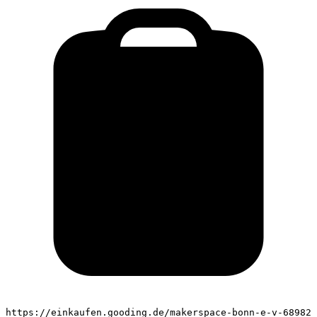
https://einkaufen.gooding.de/makerspace-bonn-e-v-68982