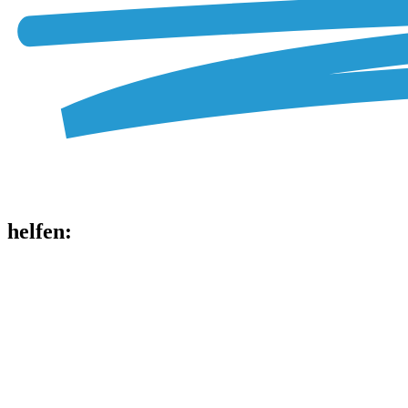
helfen
: