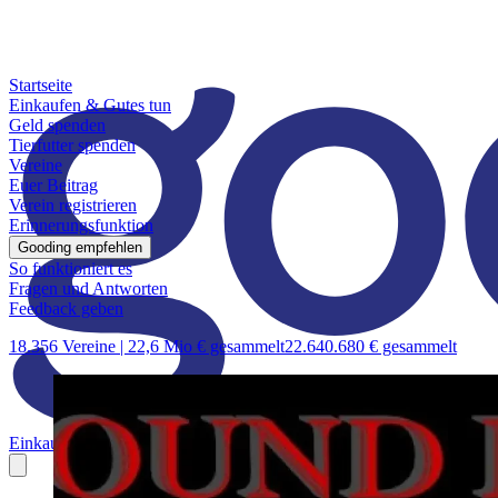
Startseite
Einkaufen & Gutes tun
Geld spenden
Tierfutter spenden
Vereine
Euer Beitrag
Verein registrieren
Erinnerungsfunktion
Gooding empfehlen
So funktioniert es
Fragen und Antworten
Feedback geben
18.356 Vereine |
22,6 Mio € gesammelt
22.640.680 € gesammelt
Einkaufen & Gutes tun
Geld spenden
Tierfutter spenden
Vereine
Euer B