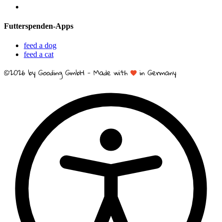
Futterspenden-Apps
feed a dog
feed a cat