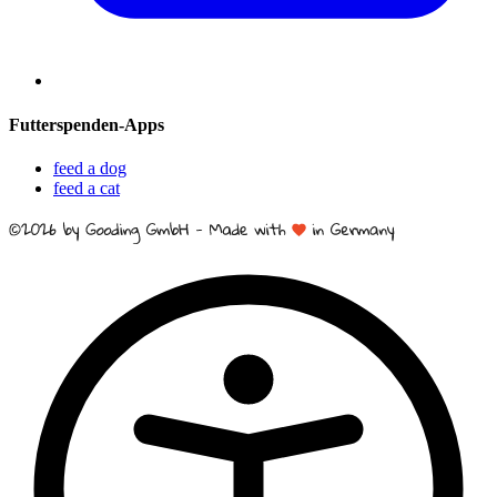
Futterspenden-Apps
feed a dog
feed a cat