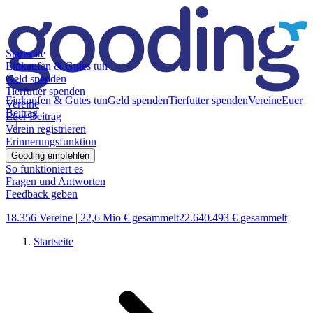
Startseite
Einkaufen & Gutes tun
Geld spenden
Tierfutter spenden
Einkaufen & Gutes tun
Geld spenden
Tierfutter spenden
Vereine
Euer
Vereine
Beitrag
Euer Beitrag
Verein registrieren
Erinnerungsfunktion
Gooding empfehlen
So funktioniert es
Fragen und Antworten
Feedback geben
18.356 Vereine |
22,6 Mio € gesammelt
22.640.493 € gesammelt
Startseite