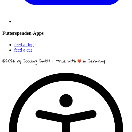
Futterspenden-Apps
feed a dog
feed a cat