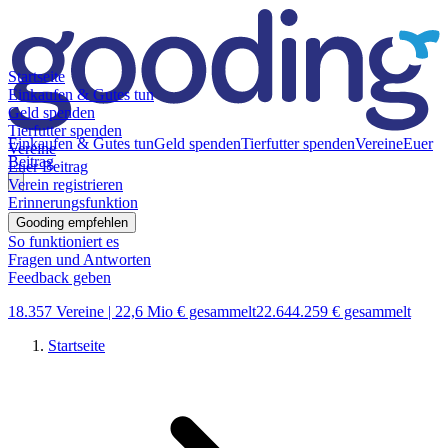
Startseite
Einkaufen & Gutes tun
Geld spenden
Tierfutter spenden
Einkaufen & Gutes tun
Geld spenden
Tierfutter spenden
Vereine
Euer
Vereine
Beitrag
Euer Beitrag
Verein registrieren
Erinnerungsfunktion
Gooding empfehlen
So funktioniert es
Fragen und Antworten
Feedback geben
18.357 Vereine |
22,6 Mio € gesammelt
22.644.259 € gesammelt
Startseite