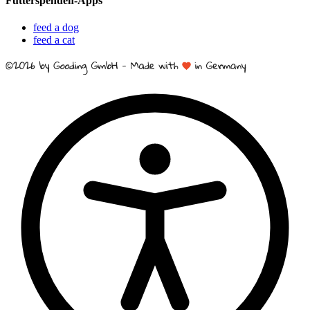
Futterspenden-Apps
feed a dog
feed a cat