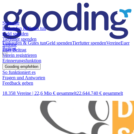
Startseite
Einkaufen & Gutes tun
Geld spenden
Tierfutter spenden
Einkaufen & Gutes tun
Geld spenden
Tierfutter spenden
Vereine
Euer
Vereine
Beitrag
Euer Beitrag
Verein registrieren
Erinnerungsfunktion
Gooding empfehlen
So funktioniert es
Fragen und Antworten
Feedback geben
18.358 Vereine |
22,6 Mio € gesammelt
22.644.740 € gesammelt