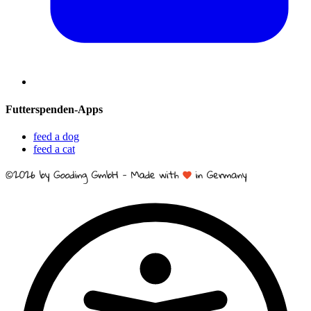
Futterspenden-Apps
feed a dog
feed a cat