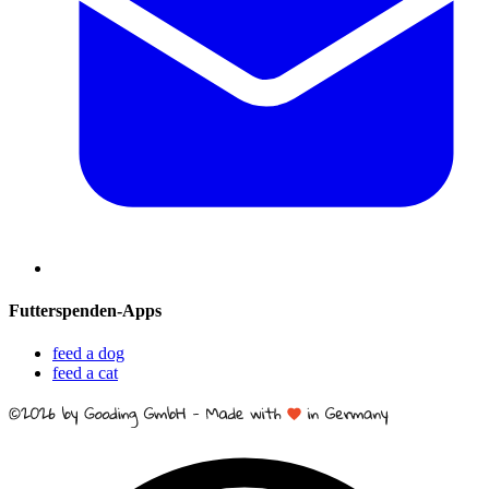
Futterspenden-Apps
feed a dog
feed a cat