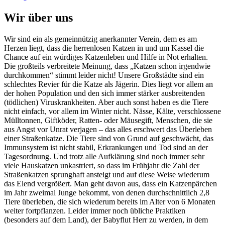
Wir über uns
Wir sind ein als gemeinnützig anerkannter Verein, dem es am
Herzen liegt, dass die herrenlosen Katzen in und um Kassel die
Chance auf ein würdiges Katzenleben und Hilfe in Not erhalten.
Die großteils verbreitete Meinung, dass „Katzen schon irgendwie
durchkommen“ stimmt leider nicht! Unsere Großstädte sind ein
schlechtes Revier für die Katze als Jägerin. Dies liegt vor allem an
der hohen Population und den sich immer stärker ausbreitenden
(tödlichen) Viruskrankheiten. Aber auch sonst haben es die Tiere
nicht einfach, vor allem im Winter nicht. Nässe, Kälte, verschlossene
Mülltonnen, Giftköder, Ratten- oder Mäusegift, Menschen, die sie
aus Angst vor Unrat verjagen – das alles erschwert das Überleben
einer Straßenkatze. Die Tiere sind von Grund auf geschwächt, das
Immunsystem ist nicht stabil, Erkrankungen und Tod sind an der
Tagesordnung. Und trotz alle Aufklärung sind noch immer sehr
viele Hauskatzen unkastriert, so dass im Frühjahr die Zahl der
Straßenkatzen sprunghaft ansteigt und auf diese Weise wiederum
das Elend vergrößert. Man geht davon aus, dass ein Katzenpärchen
im Jahr zweimal Junge bekommt, von denen durchschnittlich 2,8
Tiere überleben, die sich wiederum bereits im Alter von 6 Monaten
weiter fortpflanzen. Leider immer noch übliche Praktiken
(besonders auf dem Land), der Babyflut Herr zu werden, in dem