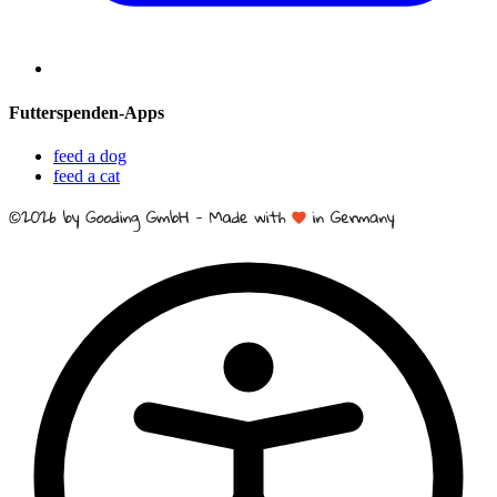
Futterspenden-Apps
feed a dog
feed a cat