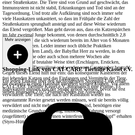
einer Straßenkatze. Die Tiere sind von Grund auf geschwächt, das
Immunsystem ist nicht stabil, Erkrankungen und Tod sind an der
Tagesordnung. Und trotz alle Aufklärung sind noch immer sehr
viele Hauskatzen unkastriert, so dass im Frühjahr die Zahl der
Straßenkatzen sprunghaft ansteigt und auf diese Weise wiederum
das Elend vergrößert. Man geht davon aus, dass ein Katzenpärchen
im Jahr zweimal Junge bekommt, von denen durchschnittlich 2,8
Mehr anzeigen
Tiere überleben, die sich wiederum bereits im Alter von 6 Monaten
weiter fortpflanzen. Leider immer noch übliche Praktiken
(besonders auf dem Land), der Babyflut Herr zu werden, in dem
man neugeborene oder auch schon mehrere Wochen alte
Katzenkinder auf brutalste Weise tötet (Erschlagen, Ersticken,
Ertränken) sind Tierquälerei und werden vom Gesetzgeber bestraft!
Shopping-Link von
CAT-CARE Tierhilfe Kassel e.V.
Gegen dieses Elend hilft nur eins: das konsequente Kastrieren der
frei lebenden Katzen und das Einfangen und Vermitteln der Tiere,
Für jeden Einkauf über den nachfolgenden Shopping-Link erhält
die (wieder) in einen Haushalt integriert werden können. Vor allem
CAT-CARE Tierhilfe Kassel e.V.
automatisch eine Prämie. Es
Babykatzen müssen von der Straße geholt werden, bevor sie erst
stehen insgesamt 2.025 Prämien-Shops zur Auswahl.
verwildern. Die Tiere, die nach der Kastration wieder ins
angestammte Revier gesetzt werden müssen, weil sie bereits völlig
verwildert und nicht mehr zu sozialisieren sind, benötigen eine
medizinische Grundversorgung, müssen mit Nahrung versorgt
(zugefüttert) werden und einen winterfesten “Unterschlupf” erhalten
(Styro-Hütten).