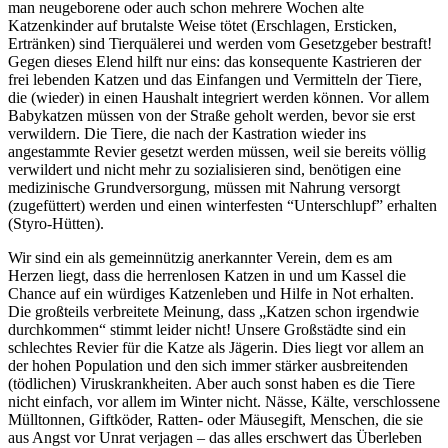
man neugeborene oder auch schon mehrere Wochen alte
Katzenkinder auf brutalste Weise tötet (Erschlagen, Ersticken,
Ertränken) sind Tierquälerei und werden vom Gesetzgeber bestraft!
Gegen dieses Elend hilft nur eins: das konsequente Kastrieren der
frei lebenden Katzen und das Einfangen und Vermitteln der Tiere,
die (wieder) in einen Haushalt integriert werden können. Vor allem
Babykatzen müssen von der Straße geholt werden, bevor sie erst
verwildern. Die Tiere, die nach der Kastration wieder ins
angestammte Revier gesetzt werden müssen, weil sie bereits völlig
verwildert und nicht mehr zu sozialisieren sind, benötigen eine
medizinische Grundversorgung, müssen mit Nahrung versorgt
(zugefüttert) werden und einen winterfesten “Unterschlupf” erhalten
(Styro-Hütten).
Wir sind ein als gemeinnützig anerkannter Verein, dem es am
Herzen liegt, dass die herrenlosen Katzen in und um Kassel die
Chance auf ein würdiges Katzenleben und Hilfe in Not erhalten.
Die großteils verbreitete Meinung, dass „Katzen schon irgendwie
durchkommen“ stimmt leider nicht! Unsere Großstädte sind ein
schlechtes Revier für die Katze als Jägerin. Dies liegt vor allem an
der hohen Population und den sich immer stärker ausbreitenden
(tödlichen) Viruskrankheiten. Aber auch sonst haben es die Tiere
nicht einfach, vor allem im Winter nicht. Nässe, Kälte, verschlossene
Mülltonnen, Giftköder, Ratten- oder Mäusegift, Menschen, die sie
aus Angst vor Unrat verjagen – das alles erschwert das Überleben