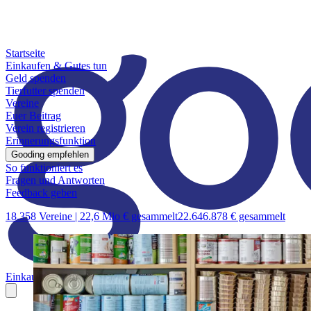
Startseite
Einkaufen & Gutes tun
Geld spenden
Tierfutter spenden
Vereine
Euer Beitrag
Verein registrieren
Erinnerungsfunktion
Gooding empfehlen
So funktioniert es
Fragen und Antworten
Feedback geben
18.358 Vereine |
22,6 Mio € gesammelt
22.646.878 € gesammelt
Einkaufen & Gutes tun
Geld spenden
Tierfutter spenden
Vereine
Euer B