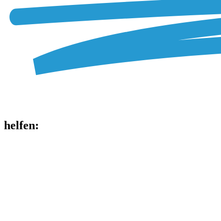
helfen
: