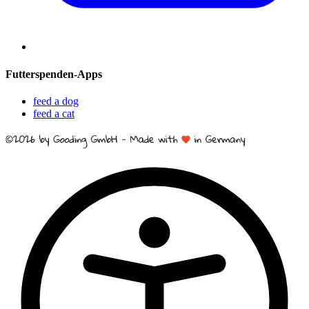
Futterspenden-Apps
feed a dog
feed a cat