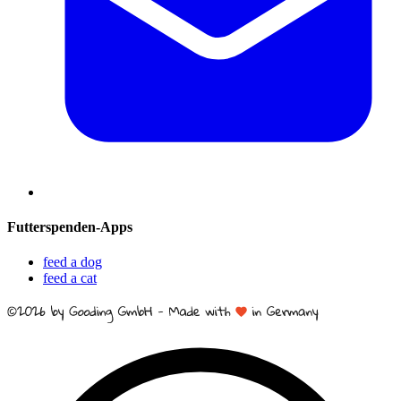
Futterspenden-Apps
feed a dog
feed a cat