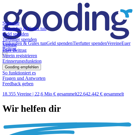
Startseite
Einkaufen & Gutes tun
Geld spenden
Tierfutter spenden
Einkaufen & Gutes tun
Geld spenden
Tierfutter spenden
Vereine
Euer
Vereine
Beitrag
Euer Beitrag
Verein registrieren
Erinnerungsfunktion
Gooding empfehlen
So funktioniert es
Fragen und Antworten
Feedback geben
18.355 Vereine |
22,6 Mio € gesammelt
22.642.442 € gesammelt
Wir helfen dir