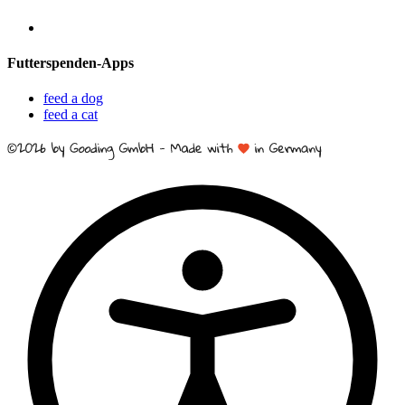
Futterspenden-Apps
feed a dog
feed a cat