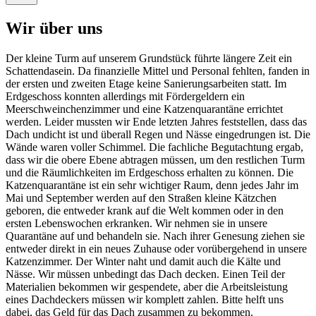
Wir über uns
Der kleine Turm auf unserem Grundstück führte längere Zeit ein
Schattendasein. Da finanzielle Mittel und Personal fehlten, fanden in
der ersten und zweiten Etage keine Sanierungsarbeiten statt. Im
Erdgeschoss konnten allerdings mit Fördergeldern ein
Meerschweinchenzimmer und eine Katzenquarantäne errichtet
werden. Leider mussten wir Ende letzten Jahres feststellen, dass das
Dach undicht ist und überall Regen und Nässe eingedrungen ist. Die
Wände waren voller Schimmel. Die fachliche Begutachtung ergab,
dass wir die obere Ebene abtragen müssen, um den restlichen Turm
und die Räumlichkeiten im Erdgeschoss erhalten zu können. Die
Katzenquarantäne ist ein sehr wichtiger Raum, denn jedes Jahr im
Mai und September werden auf den Straßen kleine Kätzchen
geboren, die entweder krank auf die Welt kommen oder in den
ersten Lebenswochen erkranken. Wir nehmen sie in unsere
Quarantäne auf und behandeln sie. Nach ihrer Genesung ziehen sie
entweder direkt in ein neues Zuhause oder vorübergehend in unsere
Katzenzimmer. Der Winter naht und damit auch die Kälte und
Nässe. Wir müssen unbedingt das Dach decken. Einen Teil der
Materialien bekommen wir gespendete, aber die Arbeitsleistung
eines Dachdeckers müssen wir komplett zahlen. Bitte helft uns
dabei, das Geld für das Dach zusammen zu bekommen.