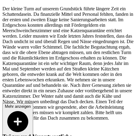
Der kleine Turm auf unserem Grundstück führte längere Zeit ein
Schattendasein. Da finanzielle Mittel und Personal fehlten, fanden in
der ersten und zweiten Etage keine Sanierungsarbeiten statt. Im
Erdgeschoss konnten allerdings mit Fördergeldern ein
Meerschweinchenzimmer und eine Katzenquarantäne errichtet
werden. Leider mussten wir Ende letzten Jahres feststellen, dass das
Dach undicht ist und überall Regen und Nässe eingedrungen ist. Die
Wände waren voller Schimmel. Die fachliche Begutachtung ergab,
dass wir die obere Ebene abtragen müssen, um den restlichen Turm
und die Räumlichkeiten im Erdgeschoss erhalten zu können. Die
Katzenquarantäne ist ein sehr wichtiger Raum, denn jedes Jahr im
Mai und September werden auf den Straßen kleine Kätzchen
geboren, die entweder krank auf die Welt kommen oder in den
ersten Lebenswochen erkranken. Wir nehmen sie in unsere
Quarantäne auf und behandeln sie. Nach ihrer Genesung ziehen sie
entweder direkt in ein neues Zuhause oder vorübergehend in unsere
Katzenzimmer. Der Winter naht und damit auch die Kälte und
Nässe. Wir müssen unbedingt das Dach decken. Einen Teil der
Mehr anzeigen
Materialien bekommen wir gespendete, aber die Arbeitsleistung
eines Dachdeckers müssen wir komplett zahlen. Bitte helft uns
dabei, das Geld für das Dach zusammen zu bekommen.