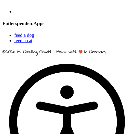
Futterspenden-Apps
feed a dog
feed a cat