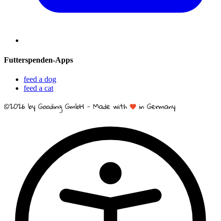
Futterspenden-Apps
feed a dog
feed a cat