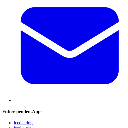
Futterspenden-Apps
feed a dog
feed a cat