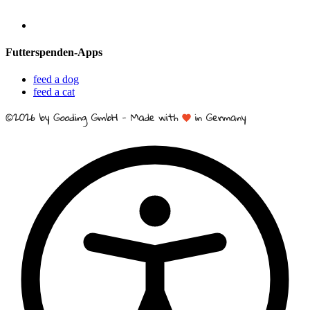
Futterspenden-Apps
feed a dog
feed a cat