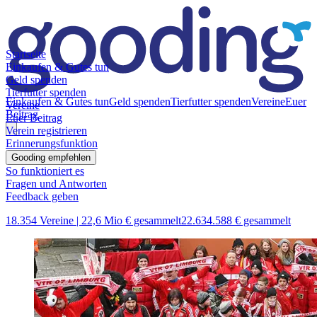
Startseite
Einkaufen & Gutes tun
Geld spenden
Tierfutter spenden
Einkaufen & Gutes tun
Geld spenden
Tierfutter spenden
Vereine
Euer
Vereine
Beitrag
Euer Beitrag
Verein registrieren
Erinnerungsfunktion
Gooding empfehlen
So funktioniert es
Fragen und Antworten
Feedback geben
18.354 Vereine |
22,6 Mio € gesammelt
22.634.588 € gesammelt