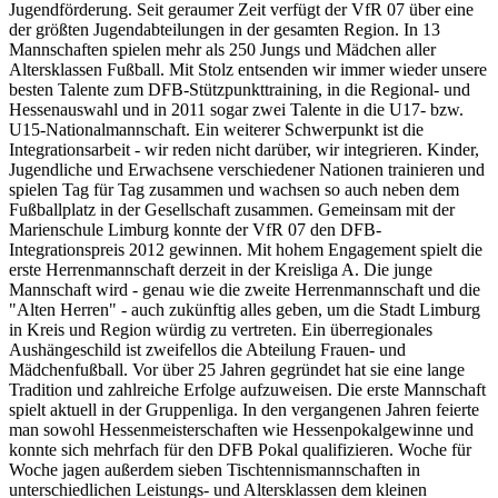
Jugendförderung. Seit geraumer Zeit verfügt der VfR 07 über eine
der größten Jugendabteilungen in der gesamten Region. In 13
Mannschaften spielen mehr als 250 Jungs und Mädchen aller
Altersklassen Fußball. Mit Stolz entsenden wir immer wieder unsere
besten Talente zum DFB-Stützpunkttraining, in die Regional- und
Hessenauswahl und in 2011 sogar zwei Talente in die U17- bzw.
U15-Nationalmannschaft. Ein weiterer Schwerpunkt ist die
Integrationsarbeit - wir reden nicht darüber, wir integrieren. Kinder,
Jugendliche und Erwachsene verschiedener Nationen trainieren und
spielen Tag für Tag zusammen und wachsen so auch neben dem
Fußballplatz in der Gesellschaft zusammen. Gemeinsam mit der
Marienschule Limburg konnte der VfR 07 den DFB-
Integrationspreis 2012 gewinnen. Mit hohem Engagement spielt die
erste Herrenmannschaft derzeit in der Kreisliga A. Die junge
Mannschaft wird - genau wie die zweite Herrenmannschaft und die
"Alten Herren" - auch zukünftig alles geben, um die Stadt Limburg
in Kreis und Region würdig zu vertreten. Ein überregionales
Aushängeschild ist zweifellos die Abteilung Frauen- und
Mädchenfußball. Vor über 25 Jahren gegründet hat sie eine lange
Tradition und zahlreiche Erfolge aufzuweisen. Die erste Mannschaft
spielt aktuell in der Gruppenliga. In den vergangenen Jahren feierte
man sowohl Hessenmeisterschaften wie Hessenpokalgewinne und
konnte sich mehrfach für den DFB Pokal qualifizieren. Woche für
Woche jagen außerdem sieben Tischtennismannschaften in
unterschiedlichen Leistungs- und Altersklassen dem kleinen