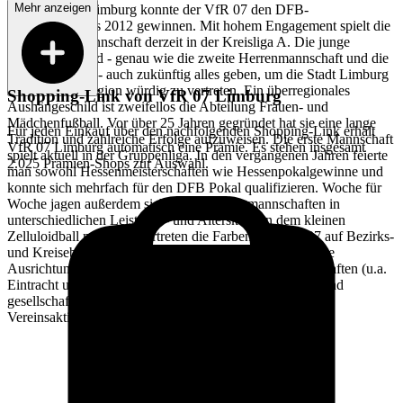
Mehr anzeigen
Marienschule Limburg konnte der VfR 07 den DFB-
Integrationspreis 2012 gewinnen. Mit hohem Engagement spielt die
erste Herrenmannschaft derzeit in der Kreisliga A. Die junge
Mannschaft wird - genau wie die zweite Herrenmannschaft und die
"Alten Herren" - auch zukünftig alles geben, um die Stadt Limburg
in Kreis und Region würdig zu vertreten. Ein überregionales
Shopping-Link von
VfR 07 Limburg
Aushängeschild ist zweifellos die Abteilung Frauen- und
Mädchenfußball. Vor über 25 Jahren gegründet hat sie eine lange
Für jeden Einkauf über den nachfolgenden Shopping-Link erhält
Tradition und zahlreiche Erfolge aufzuweisen. Die erste Mannschaft
VfR 07 Limburg
automatisch eine Prämie. Es stehen insgesamt
spielt aktuell in der Gruppenliga. In den vergangenen Jahren feierte
2.025 Prämien-Shops zur Auswahl.
man sowohl Hessenmeisterschaften wie Hessenpokalgewinne und
konnte sich mehrfach für den DFB Pokal qualifizieren. Woche für
Woche jagen außerdem sieben Tischtennismannschaften in
unterschiedlichen Leistungs- und Altersklassen dem kleinen
Zelluloidball nach und vertreten die Farben des VfR 07 auf Bezirks-
und Kreisebene. Events und Großveranstaltungen wie die
Ausrichtung von Spielen hochklassiger Fussballmannschaften (u.a.
Eintracht und FSV Frankfurt, 1. FC Köln, FK Teplice) und
gesellschaftliches Engagement in Limburg runden die
Vereinsaktivitäten ab.