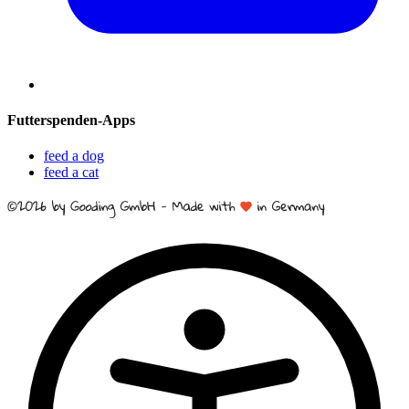
Futterspenden-Apps
feed a dog
feed a cat