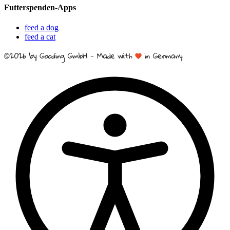
Futterspenden-Apps
feed a dog
feed a cat