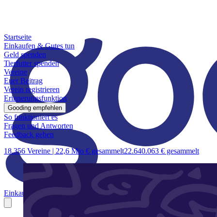
Startseite
Einkaufen & Gutes tun
Geld spenden
Tierfutter spenden
Vereine
Euer Beitrag
Verein registrieren
Erinnerungsfunktion
Gooding empfehlen
So funktioniert es
Fragen und Antworten
Feedback geben
18.356 Vereine |
22,6 Mio € gesammelt
22.640.063 € gesammelt
Einkaufen & Gutes tun
Geld spenden
Tierfutter spenden
Vereine
Euer B