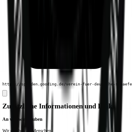
https://spenden.gooding.de/verein-fuer-deutsche-schaefe
Zusätzliche Informationen und Links
An was wir glauben
Wir glauben an
Menschen
,