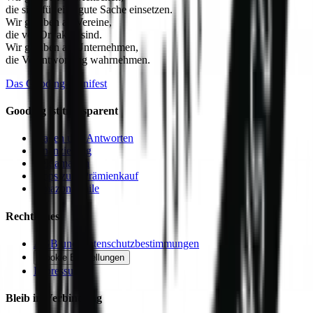
die sich für eine gute Sache einsetzen.
Wir glauben an
Vereine
,
die vor Ort aktiv sind.
Wir glauben an
Unternehmen
,
die Verantwortung wahrnehmen.
Das Gooding-Manifest
Gooding ist transparent
Fragen und Antworten
Finanzierung
Reklamation
Tipps zum Prämienkauf
Amazon Smile
Rechtliches
AGB und Datenschutzbestimmungen
Cookie Einstellungen
Impressum
Bleib in Verbindung