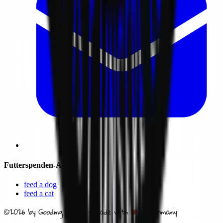
Futterspenden-Apps
feed a dog
feed a cat