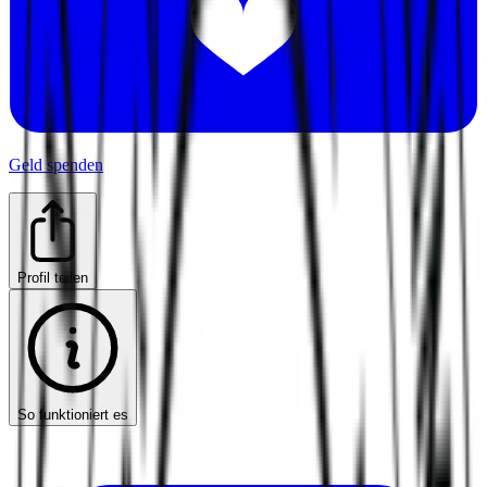
Geld spenden
Profil teilen
So funktioniert es