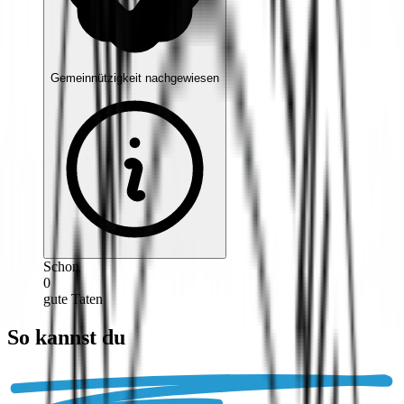
Gemeinnützigkeit nachgewiesen
Schon
0
gute Taten
So kannst du