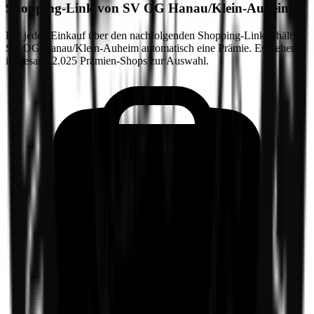
Shopping-Link von
SV OG Hanau/Klein-Auheim
Für jeden Einkauf über den nachfolgenden Shopping-Link erhält
SV OG Hanau/Klein-Auheim
automatisch eine Prämie. Es stehen
insgesamt 2.025 Prämien-Shops zur Auswahl.