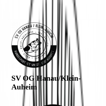
SV OG Hanau/Klein-
Auheim