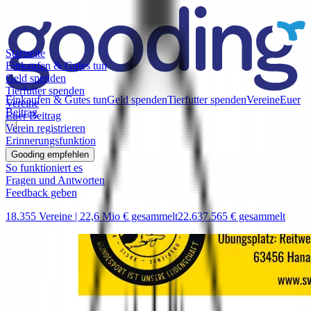
Startseite
Einkaufen & Gutes tun
Geld spenden
Tierfutter spenden
Einkaufen & Gutes tun
Geld spenden
Tierfutter spenden
Vereine
Euer
Vereine
Beitrag
Euer Beitrag
Verein registrieren
Erinnerungsfunktion
Gooding empfehlen
So funktioniert es
Fragen und Antworten
Feedback geben
18.355 Vereine |
22,6 Mio € gesammelt
22.637.565 € gesammelt