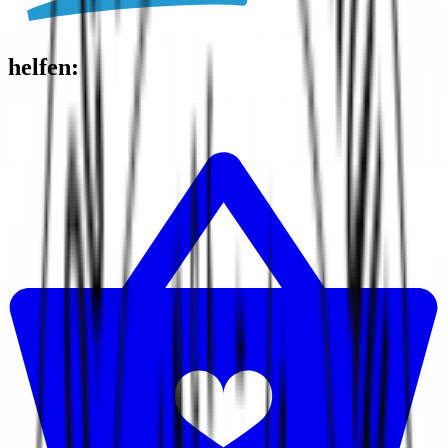
helfen
: