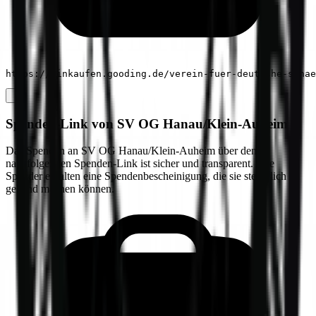
https://einkaufen.gooding.de/verein-fuer-deutsche-schae
Spenden-Link von
SV OG Hanau/Klein-Auheim
Das Spenden an
SV OG Hanau/Klein-Auheim
über den
nachfolgenden Spenden-Link ist sicher und transparent. Alle
Spender erhalten eine Spendenbescheinigung, die sie steuerlich
geltend machen können.