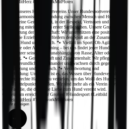
#VereinMitHerz #TeamworkMitPfoten
Leitbild unseres Hundesportvereins Unser Hundesportverein steht
für eine harmonische Verbindung zwischen Mensch und Hund. Wir
schaffen eine Gemeinschaft, in der Respekt, Vertrauen und Freude
im Umgang miteinander an erster Stelle stehen. Unsere Grundwerte:
🐾 Förderung der Partnerschaft: Wir unterstützen eine positive,
gewaltfreie Erziehung und fördern den Spaß an der Zusammenarbeit
zwischen Hund und Mensch. 🐾 Vielfalt im Sport: Ob Agility,
Obedience oder Alltagstraining – bei uns findet jeder Hund und
Hundeführer seinen Platz, unabhängig von Rasse, Alter oder
Erfahrung. 🐾 Gemeinschaft und Zusammenhalt: Wir pflegen ein
offenes, freundliches Miteinander und wachsen durch gegenseitige
Unterstützung und Austausch. 🐾 Verantwortung und
Weiterbildung: Unser Ziel ist es, das Wissen über Hundeverhalten
und artgerechte Haltung zu vertiefen, um das Wohl des Hundes stets
in den Mittelpunkt zu stellen. Wir sind mehr als ein Verein – wir sind
eine Familie, die durch die Liebe zum Hund vereint wird.
Gemeinsam erreichen wir Großes! #Hundesport #Leitbild
#VereinMitHerz #TeamworkMitPfoten
Mehr anzeigen