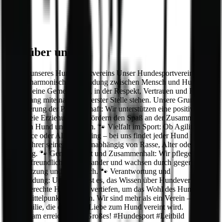
Beiträge
Wir über uns
Leitbild unseres Hundesportvereins Unser Hundesportverein steht
für eine harmonische Verbindung zwischen Mensch und Hund. Wir
schaffen eine Gemeinschaft, in der Respekt, Vertrauen und Freude
im Umgang miteinander an erster Stelle stehen. Unsere Grundwerte:
🐾 Förderung der Partnerschaft: Wir unterstützen eine positive,
gewaltfreie Erziehung und fördern den Spaß an der Zusammenarbeit
zwischen Hund und Mensch. 🐾 Vielfalt im Sport: Ob Agility,
Obedience oder Alltagstraining – bei uns findet jeder Hund und
Hundeführer seinen Platz, unabhängig von Rasse, Alter oder
Erfahrung. 🐾 Gemeinschaft und Zusammenhalt: Wir pflegen ein
offenes, freundliches Miteinander und wachsen durch gegenseitige
Unterstützung und Austausch. 🐾 Verantwortung und
Weiterbildung: Unser Ziel ist es, das Wissen über Hundeverhalten
und artgerechte Haltung zu vertiefen, um das Wohl des Hundes stets
in den Mittelpunkt zu stellen. Wir sind mehr als ein Verein – wir sind
eine Familie, die durch die Liebe zum Hund vereint wird.
Gemeinsam erreichen wir Großes! #Hundesport #Leitbild