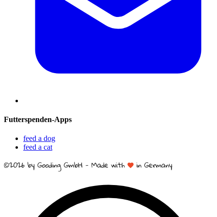
Futterspenden-Apps
feed a dog
feed a cat