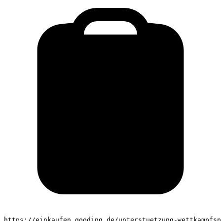
https://einkaufen.gooding.de/unterstuetzung-wettkampfsp