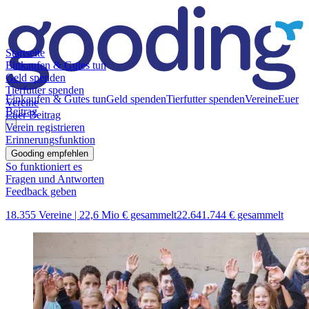
Startseite
Einkaufen & Gutes tun
Geld spenden
Tierfutter spenden
Einkaufen & Gutes tun
Geld spenden
Tierfutter spenden
Vereine
Euer
Vereine
Beitrag
Euer Beitrag
Verein registrieren
Erinnerungsfunktion
Gooding empfehlen
So funktioniert es
Fragen und Antworten
Feedback geben
18.355 Vereine |
22,6 Mio € gesammelt
22.641.744 € gesammelt