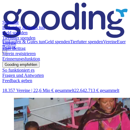
Startseite
Einkaufen & Gutes tun
Geld spenden
Tierfutter spenden
Einkaufen & Gutes tun
Geld spenden
Tierfutter spenden
Vereine
Euer
Vereine
Beitrag
Euer Beitrag
Verein registrieren
Erinnerungsfunktion
Gooding empfehlen
So funktioniert es
Fragen und Antworten
Feedback geben
18.357 Vereine |
22,6 Mio € gesammelt
22.642.713 € gesammelt