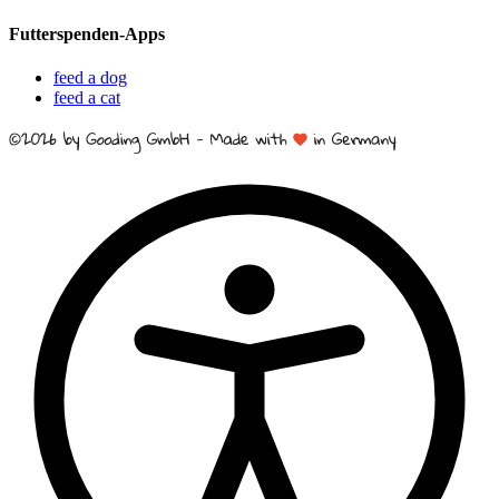
Futterspenden-Apps
feed a dog
feed a cat