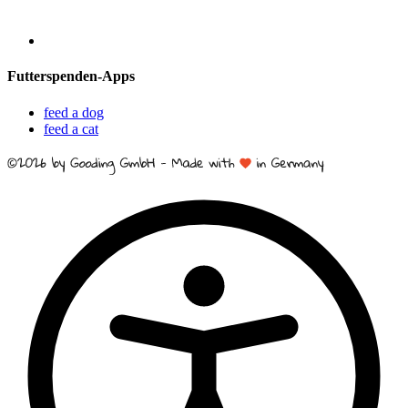
Futterspenden-Apps
feed a dog
feed a cat